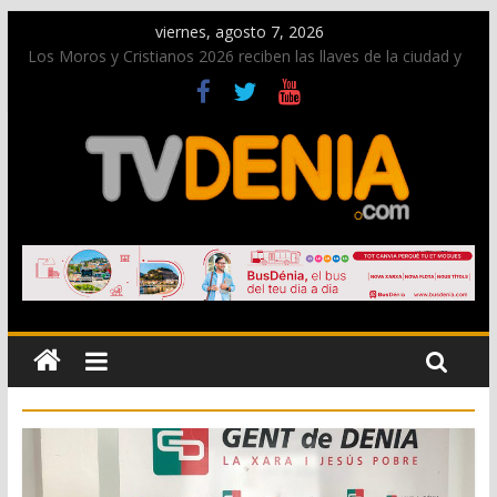
viernes, agosto 7, 2026
Los Moros y Cristianos 2026 reciben las llaves de la ciudad y
dan inicio a las fiestas en Dénia
El bando moro protagonista en la Segunda Entraeta Festera
Paco Adsuar dona al Arxiu de Dénia más de 50.000 imágenes
de la memoria visual de la ciudad
La Entraeta Festera llena de ambiente la calle Marqués de
Campo con la recepción a la Capitanía Cristiana
El XII Festival de Jazz de Dénia reunirá durante agosto a
figuras nacionales e internacionales en los Jardins de
Torrecremada