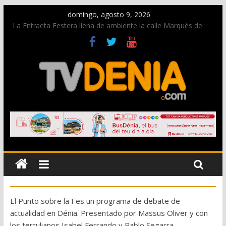
domingo, agosto 9, 2026
La Entraeta Festera llena de ambiente la calle Marqués de
Campo con la recepción a la Capitanía Cristiana
Dos personas fallecen en un grave accidente en la N-332
entre Benissa y Calp
Una nueva oportunidad para donar sangre en Cruz Roja
Dénia
El bando moro protagonista en la Segunda Entraeta Festera
Paco Adsuar dona al Arxiu de Dénia más de 50.000 imágenes
de la memoria visual de la ciudad
El Punto sobre la I es un programa de debate de
actualidad en Dénia. Presentado por Massus Oliver y con
los tertulianos Isabel Ferrando y Pablo Segarra.