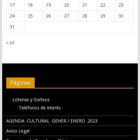
17
18
19
20
21
22
23
24
25
26
27
28
29
30
31
« Jul
Páginas
Loterias y Sorteos
Teléfonos de Interés
AGENDA CULTURAL GENER / ENERO 2023
Aviso Legal