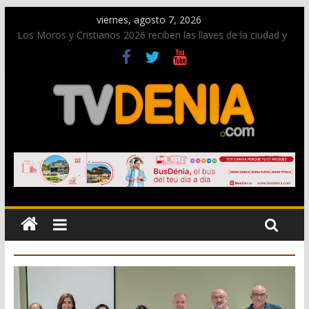
viernes, agosto 7, 2026
Los Moros y Cristianos 2026 reciben las llaves de la ciudad y
dan inicio a las fiestas en Dénia
El bando moro protagonista en la Segunda Entraeta Festera
Paco Adsuar dona al Arxiu de Dénia más de 50.000 imágenes
de la memoria visual de la ciudad
La Entraeta Festera llena de ambiente la calle Marqués de
Campo con la recepción a la Capitanía Cristiana
El XII Festival de Jazz de Dénia reunirá durante agosto a
figuras nacionales e internacionales en los Jardins de
Torrecremada