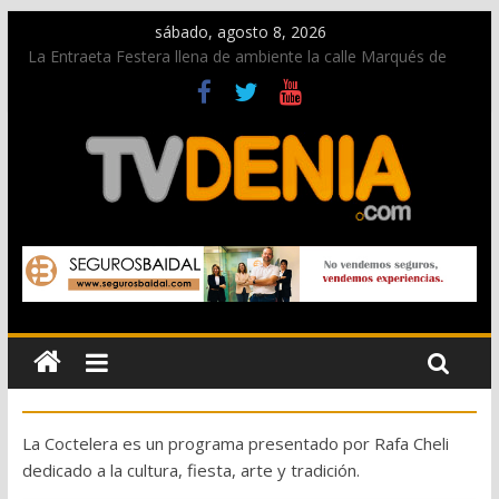
sábado, agosto 8, 2026
La Entraeta Festera llena de ambiente la calle Marqués de
Campo con la recepción a la Capitanía Cristiana
Dos personas fallecen en un grave accidente en la N-332
entre Benissa y Calp
Una nueva oportunidad para donar sangre en Cruz Roja
Dénia
El bando moro protagonista en la Segunda Entraeta Festera
Paco Adsuar dona al Arxiu de Dénia más de 50.000 imágenes
de la memoria visual de la ciudad
La Coctelera es un programa presentado por Rafa Cheli
dedicado a la cultura, fiesta, arte y tradición.