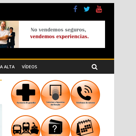
a Cristiana
n los Jardins de Torrecremada
A ALTA
VÍDEOS