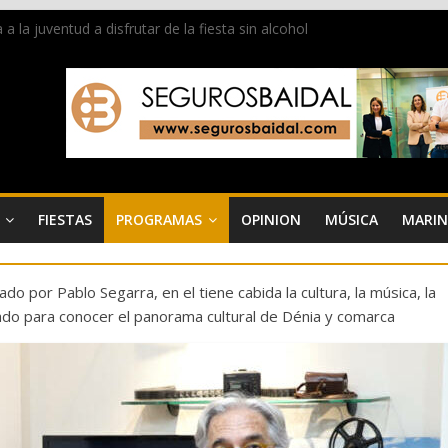
la juventud a disfrutar de la fiesta sin alcohol
 de Dénia más de 50.000 imágenes de la memoria visual de la ciudad
de ambiente la calle Marqués de Campo con la recepción a la Capitaní
Dénia reunirá durante agosto a figuras nacionales e internacionales e
 reciben las llaves de la ciudad y dan inicio a las fiestas en Dénia
FIESTAS
PROGRAMAS
OPINION
MÚSICA
MARIN
o por Pablo Segarra, en el tiene cabida la cultura, la música, la
itado para conocer el panorama cultural de Dénia y comarca