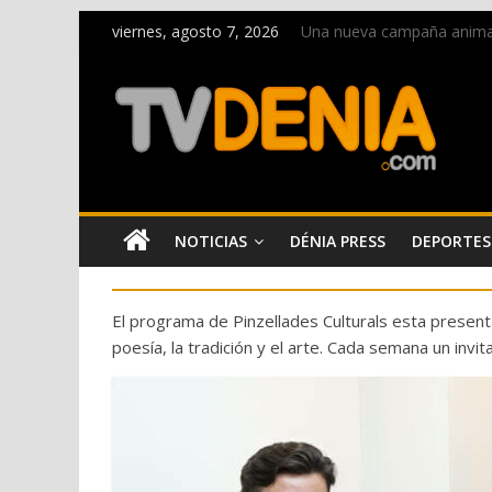
viernes, agosto 7, 2026
Una nueva campaña anima a 
Paco Adsuar dona al Arxiu
La Entraeta Festera llena 
El XII Festival de Jazz de 
Los Moros y Cristianos 2026
NOTICIAS
DÉNIA PRESS
DEPORTES
El programa de Pinzellades Culturals esta presentad
poesía, la tradición y el arte. Cada semana un inv