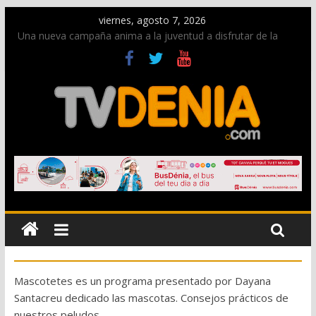
viernes, agosto 7, 2026
Una nueva campaña anima a la juventud a disfrutar de la
fiesta sin alcohol
Paco Adsuar dona al Arxiu de Dénia más de 50.000 imágenes
de la memoria visual de la ciudad
La Entraeta Festera llena de ambiente la calle Marqués de
Campo con la recepción a la Capitanía Cristiana
El XII Festival de Jazz de Dénia reunirá durante agosto a
figuras nacionales e internacionales en los Jardins de
Torrecremada
Los Moros y Cristianos 2026 reciben las llaves de la ciudad y
dan inicio a las fiestas en Dénia
Mascotetes es un programa presentado por Dayana
Santacreu dedicado las mascotas. Consejos prácticos de
nuestros peludos.