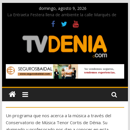
domingo, agosto 9, 2026
La Entraeta Festera llena de ambiente la calle Marqués de
Campo con la recepción a la Capitanía Cristiana
Dos personas fallecen en un grave accidente en la N-332
entre Benissa y Calp
Una nueva oportunidad para donar sangre en Cruz Roja
Dénia
El bando moro protagonista en la Segunda Entraeta Festera
Paco Adsuar dona al Arxiu de Dénia más de 50.000 imágenes
de la memoria visual de la ciudad
Un programa que nos acerca a la música a través del
Conservatorio de Música Tenor Cortis de Dénia. Su
alumnado y profesorado nos dan a conocer en esta