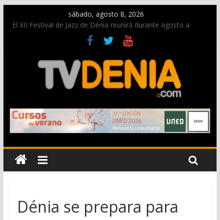
sábado, agosto 8, 2026
El XII Festival de Jazz de Dénia reunirá durante agosto a
figuras nacionales e internacionales en los Jardins de
Torrecremada
Una nueva oportunidad para donar sangre en Cruz Roja
Dénia
El bando moro protagonista en la Segunda Entraeta Festera
Paco Adsuar dona al Arxiu de Dénia más de 50.000 imágenes
de la memoria visual de la ciudad
La Entraeta Festera llena de ambiente la calle Marqués de
Campo con la recepción a la Capitanía Cristiana
Dénia se prepara para