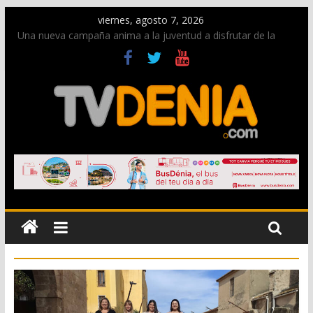
viernes, agosto 7, 2026
Una nueva campaña anima a la juventud a disfrutar de la
fiesta sin alcohol
Paco Adsuar dona al Arxiu de Dénia más de 50.000 imágenes
de la memoria visual de la ciudad
La Entraeta Festera llena de ambiente la calle Marqués de
Campo con la recepción a la Capitanía Cristiana
El XII Festival de Jazz de Dénia reunirá durante agosto a
figuras nacionales e internacionales en los Jardins de
Torrecremada
Los Moros y Cristianos 2026 reciben las llaves de la ciudad y
dan inicio a las fiestas en Dénia