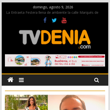
domingo, agosto 9, 2026
La Entraeta Festera llena de ambiente la calle Marqués de
Campo con la recepción a la Capitanía Cristiana
Dos personas fallecen en un grave accidente en la N-332
entre Benissa y Calp
Una nueva oportunidad para donar sangre en Cruz Roja
Dénia
El bando moro protagonista en la Segunda Entraeta Festera
Paco Adsuar dona al Arxiu de Dénia más de 50.000 imágenes
de la memoria visual de la ciudad