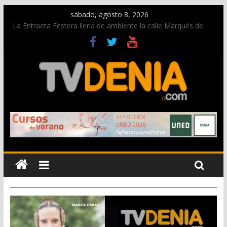
sábado, agosto 8, 2026
La Entraeta Festera llena de ambiente la calle Marqués de
Campo con la recepción a la Capitanía Cristiana
Dos personas fallecen en un grave accidente en la N-332
entre Benissa y Calp
Una nueva oportunidad para donar sangre en Cruz Roja
Dénia
El bando moro protagonista en la Segunda Entraeta Festera
Paco Adsuar dona al Arxiu de Dénia más de 50.000 imágenes
de la memoria visual de la ciudad