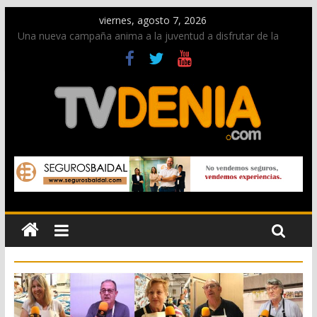
viernes, agosto 7, 2026
Una nueva campaña anima a la juventud a disfrutar de la
fiesta sin alcohol
Paco Adsuar dona al Arxiu de Dénia más de 50.000 imágenes
de la memoria visual de la ciudad
La Entraeta Festera llena de ambiente la calle Marqués de
Campo con la recepción a la Capitanía Cristiana
El XII Festival de Jazz de Dénia reunirá durante agosto a
figuras nacionales e internacionales en los Jardins de
Torrecremada
Los Moros y Cristianos 2026 reciben las llaves de la ciudad y
dan inicio a las fiestas en Dénia