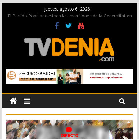
jueves, agosto 6, 2026
El Partido Popular destaca las inversiones de la Generalitat en
Dénia y la Marina Alta contempladas en los nuevos
presupuestos autonómicos
La Entraeta Festera llena de ambiente la calle Marqués de
Campo con la recepción a la Capitanía Cristiana
El XII Festival de Jazz de Dénia reunirá durante agosto a
figuras nacionales e internacionales en los Jardins de
Torrecremada
Los Moros y Cristianos 2026 reciben las llaves de la ciudad y
dan inicio a las fiestas en Dénia
Una nueva campaña anima a la juventud a disfrutar de la
fiesta sin alcohol