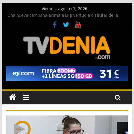
viernes, agosto 7, 2026
Una nueva campaña anima a la juventud a disfrutar de la
fiesta sin alcohol
Paco Adsuar dona al Arxiu de Dénia más de 50.000 imágenes
de la memoria visual de la ciudad
La Entraeta Festera llena de ambiente la calle Marqués de
Campo con la recepción a la Capitanía Cristiana
El XII Festival de Jazz de Dénia reunirá durante agosto a
figuras nacionales e internacionales en los Jardins de
Torrecremada
Los Moros y Cristianos 2026 reciben las llaves de la ciudad y
dan inicio a las fiestas en Dénia