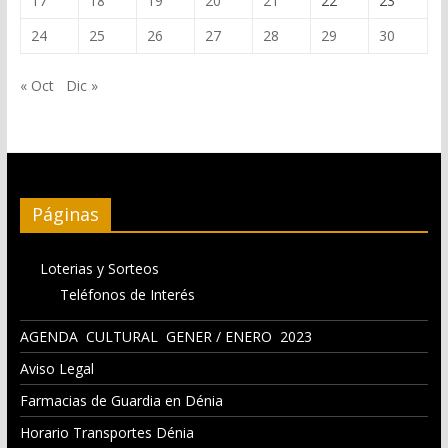
17
18
19
20
21
22
23
24
25
26
27
28
29
30
« Oct
Dic »
Páginas
Loterias y Sorteos
Teléfonos de Interés
AGENDA CULTURAL GENER / ENERO 2023
Aviso Legal
Farmacias de Guardia en Dénia
Horario Transportes Dénia