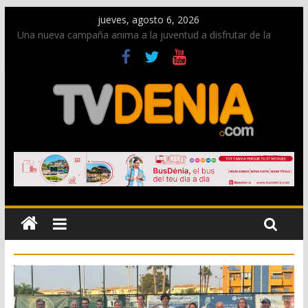
jueves, agosto 6, 2026
Una nueva campaña anima a la juventud a disfrutar de la
fiesta sin alcohol
Paco Adsuar dona al Arxiu de Dénia más de 50.000 imágenes
de la memoria visual de la ciudad
La Entraeta Festera llena de ambiente la calle Marqués de
Campo con la recepción a la Capitanía Cristiana
El XII Festival de Jazz de Dénia reunirá durante agosto a
figuras nacionales e internacionales en los Jardins de
Torrecremada
Los Moros y Cristianos 2026 reciben las llaves de la ciudad y
dan inicio a las fiestas en Dénia