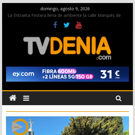
domingo, agosto 9, 2026
La Entraeta Festera llena de ambiente la calle Marqués de
Campo con la recepción a la Capitanía Cristiana
Dos personas fallecen en un grave accidente en la N-332
entre Benissa y Calp
Una nueva oportunidad para donar sangre en Cruz Roja
Dénia
El bando moro protagonista en la Segunda Entraeta Festera
Paco Adsuar dona al Arxiu de Dénia más de 50.000 imágenes
de la memoria visual de la ciudad