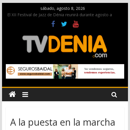
sábado, agosto 8, 2026
El XII Festival de Jazz de Dénia reunirá durante agosto a
figuras nacionales e internacionales en los Jardins de
Torrecremada
Una nueva oportunidad para donar sangre en Cruz Roja
Dénia
El bando moro protagonista en la Segunda Entraeta Festera
Paco Adsuar dona al Arxiu de Dénia más de 50.000 imágenes
de la memoria visual de la ciudad
La Entraeta Festera llena de ambiente la calle Marqués de
Campo con la recepción a la Capitanía Cristiana
A la puesta en la marcha