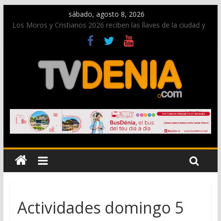
sábado, agosto 8, 2026
Los Moros y Cristianos 2026 reciben las llaves de la ciudad y
dan inicio a las fiestas en Dénia
El bando moro protagonista en la Segunda Entraeta Festera
Paco Adsuar dona al Arxiu de Dénia más de 50.000 imágenes
de la memoria visual de la ciudad
La Entraeta Festera llena de ambiente la calle Marqués de
Campo con la recepción a la Capitanía Cristiana
El XII Festival de Jazz de Dénia reunirá durante agosto a
figuras nacionales e internacionales en los Jardins de
Torrecremada
Actividades domingo 5