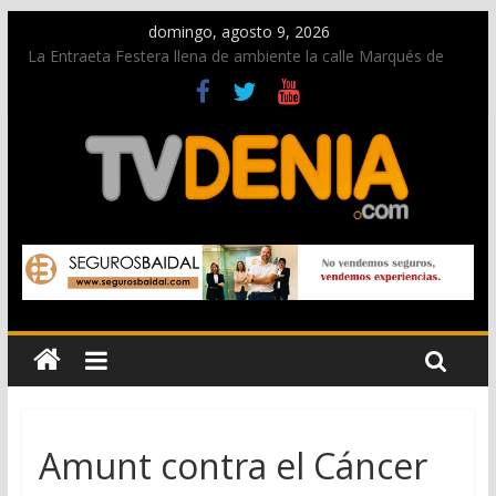
domingo, agosto 9, 2026
La Entraeta Festera llena de ambiente la calle Marqués de
Campo con la recepción a la Capitanía Cristiana
Dos personas fallecen en un grave accidente en la N-332
entre Benissa y Calp
Una nueva oportunidad para donar sangre en Cruz Roja
Dénia
El bando moro protagonista en la Segunda Entraeta Festera
Paco Adsuar dona al Arxiu de Dénia más de 50.000 imágenes
de la memoria visual de la ciudad
Amunt contra el Cáncer