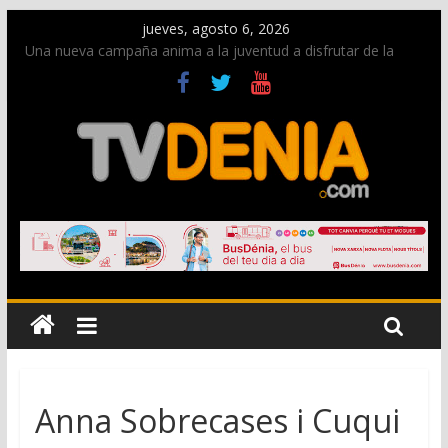
jueves, agosto 6, 2026
Una nueva campaña anima a la juventud a disfrutar de la
fiesta sin alcohol
Paco Adsuar dona al Arxiu de Dénia más de 50.000 imágenes
de la memoria visual de la ciudad
La Entraeta Festera llena de ambiente la calle Marqués de
Campo con la recepción a la Capitanía Cristiana
El XII Festival de Jazz de Dénia reunirá durante agosto a
figuras nacionales e internacionales en los Jardins de
Torrecremada
Los Moros y Cristianos 2026 reciben las llaves de la ciudad y
dan inicio a las fiestas en Dénia
Anna Sobrecases i Cuqui