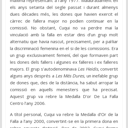
màxima representant a l’any 1977. Malauradament en
els anys setanta del segle passat i durant almenys
dues dècades més, les dones que havien exercit el
càrrec de fallera major no podien continuar en la
comissió. No obstant, Cuqui no va perdre mai la
vinculació amb la falla en estar dins d’un grup molt
alternatiu que havia nascut, precisament, per a pal·liar
la discriminació femenina en el si de les comissions. Era
un grup exclusivament femení, del que formaven part
les dones dels fallers i algunes ex falleres i ex falleres
majors. El grup s’autodenominava
Les Heidis
, convertit
alguns anys després a
Les Més Dures
, un inefable grup
de dones que, des de la distància, ha sabut arropar la
comissió en aquells menesters que ha precisat.
Aquest grup va rebre la Medalla D’or De La Falla
Centro l’any 2006.
A títol personal, Cuqui va rebre la Medalla d’Or de la
Falla a l’any 2000, convertint-se en la primera dona en
rebre aquesta distinció. Des de 2002, Cuqui forma