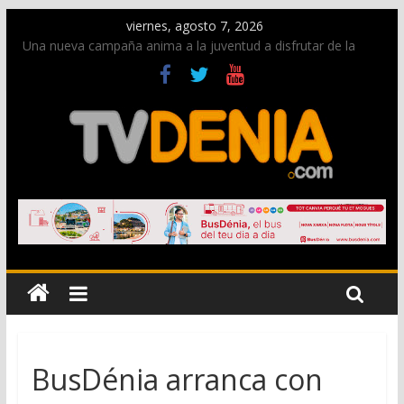
viernes, agosto 7, 2026
Una nueva campaña anima a la juventud a disfrutar de la
fiesta sin alcohol
Paco Adsuar dona al Arxiu de Dénia más de 50.000 imágenes
de la memoria visual de la ciudad
La Entraeta Festera llena de ambiente la calle Marqués de
Campo con la recepción a la Capitanía Cristiana
El XII Festival de Jazz de Dénia reunirá durante agosto a
figuras nacionales e internacionales en los Jardins de
Torrecremada
Los Moros y Cristianos 2026 reciben las llaves de la ciudad y
dan inicio a las fiestas en Dénia
BusDénia arranca con