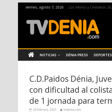
viernes, agosto 7, 2026
Los Moros y Cristianos 2026
El bando moro protagonist
Paco Adsuar dona al Arxiu
La Entraeta Festera llena 
El XII Festival de Jazz de 
NOTICIAS
DÉNIA PRESS
DEPORTES
C.D.Paidos Dénia, Juv
con dificultad al colis
de 1 jornada para term
23 febrero, 2021
tvdenia.com