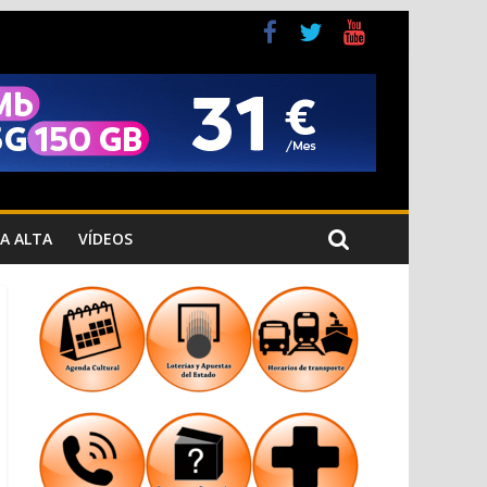
a Cristiana
n los Jardins de Torrecremada
A ALTA
VÍDEOS