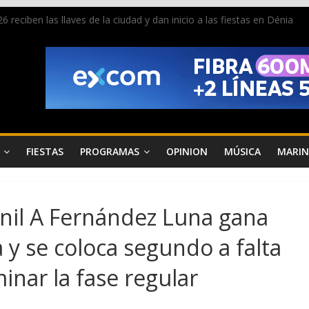
 reciben las llaves de la ciudad y dan inicio a las fiestas en Dénia
a en la Segunda Entraeta Festera
 de Dénia más de 50.000 imágenes de la memoria visual de la ciudad
de ambiente la calle Marqués de Campo con la recepción a la Capitaní
Dénia reunirá durante agosto a figuras nacionales e internacionales e
FIESTAS
PROGRAMAS
OPINION
MÚSICA
MARIN
enil A Fernández Luna gana
ta y se coloca segundo a falta
inar la fase regular