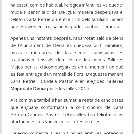
ha estat, com es habitual, l’elegida infantil es va quedar
muda al sentir la crida. De igual manera despenjava el
telèfon Carla Petrie qui entre crits dels familiars i amics
que estaven en la casa no va poder contenir l’emoció.
Apenes uns instants després, l’abarrotat saló de plens
de l’Ajuntament de Dénia es quedava buit. Familiars,
amics i membres de les seues comissions es
traslladaven fins als domicilis de les noves Falleres
Majos per tal d’acompanyar-les en el moment en què
es feia entrega d’un ramell de flors. D’aquesta manera
Carla Petrie i Candela Pastor eren elegides
Falleres
Majors de Dénia
per a les falles 2015.
A la comitiva també s’han sumat la resta de candidates
que enguany conformaran la cort d’honor de Carla
Petrie i Candela Pastor. Totes elles han felicitat a les
afortunades i es van voler fer fotes en elles.
L’elecció començà a les 20 hores amb les votacions