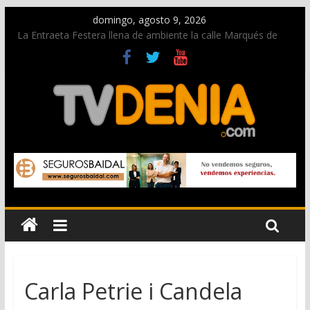
domingo, agosto 9, 2026
La Entraeta Festera llena de ambiente la calle Marqués de
Campo con la recepción a la Capitanía Cristiana
Dos personas fallecen en un grave accidente en la N-332
entre Benissa y Calp
Una nueva oportunidad para donar sangre en Cruz Roja
Dénia
El bando moro protagonista en la Segunda Entraeta Festera
Paco Adsuar dona al Arxiu de Dénia más de 50.000 imágenes
de la memoria visual de la ciudad
Carla Petrie i Candela