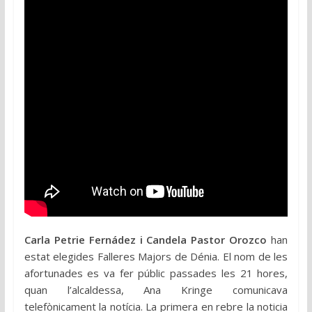
Carla Petrie Fernádez i Candela Pastor Orozco
han
estat elegides Falleres Majors de Dénia. El nom de les
afortunades es va fer públic passades les 21 hores,
quan l’alcaldessa, Ana Kringe comunicava
telefònicament la notícia. La primera en rebre la noticia