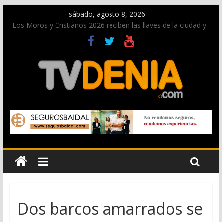
sábado, agosto 8, 2026
Los Moros y Cristianos 2026 reciben las llaves de la ciudad y
dan inicio a las fiestas en Dénia
El bando moro protagonista en la Segunda Entraeta Festera
Paco Adsuar dona al Arxiu de Dénia más de 50.000 imágenes
de la memoria visual de la ciudad
La Entraeta Festera llena de ambiente la calle Marqués de
Campo con la recepción a la Capitanía Cristiana
El XII Festival de Jazz de Dénia reunirá durante agosto a
figuras nacionales e internacionales en los Jardins de
Torrecremada
Dos barcos amarrados se