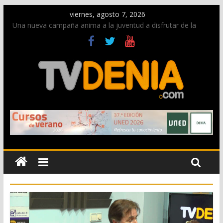
viernes, agosto 7, 2026
Una nueva campaña anima a la juventud a disfrutar de la
fiesta sin alcohol
Paco Adsuar dona al Arxiu de Dénia más de 50.000 imágenes
de la memoria visual de la ciudad
La Entraeta Festera llena de ambiente la calle Marqués de
Campo con la recepción a la Capitanía Cristiana
El XII Festival de Jazz de Dénia reunirá durante agosto a
figuras nacionales e internacionales en los Jardins de
Torrecremada
Los Moros y Cristianos 2026 reciben las llaves de la ciudad y
dan inicio a las fiestas en Dénia