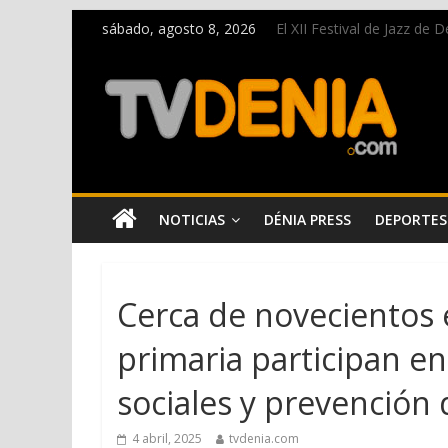
sábado, agosto 8, 2026
El XII Festival de Jazz de
Una nueva oportunidad pa
El bando moro protagonist
Paco Adsuar dona al Arxiu
La Entraeta Festera llena 
NOTICIAS
DÉNIA PRESS
DEPORTES
Cerca de novecientos e
primaria participan en 
sociales y prevención 
4 abril, 2025
tvdenia.com