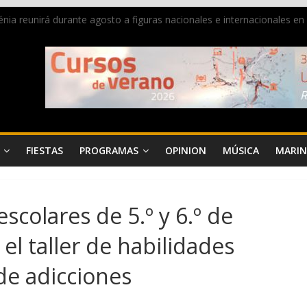
 Dénia reunirá durante agosto a figuras nacionales e internacionales e
ra donar sangre en Cruz Roja Dénia
a en la Segunda Entraeta Festera
 de Dénia más de 50.000 imágenes de la memoria visual de la ciudad
de ambiente la calle Marqués de Campo con la recepción a la Capitaní
FIESTAS
PROGRAMAS
OPINION
MÚSICA
MARIN
scolares de 5.º y 6.º de
el taller de habilidades
de adicciones