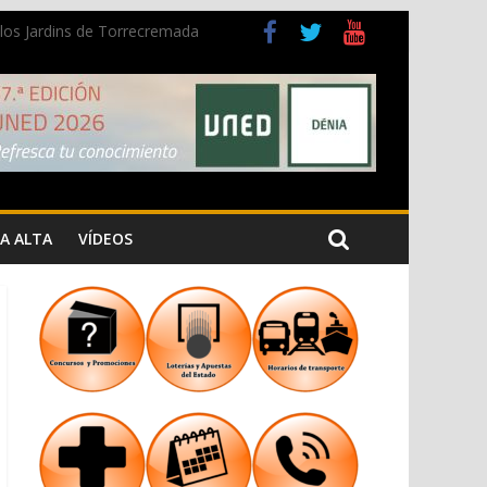
n los Jardins de Torrecremada
a Cristiana
A ALTA
VÍDEOS