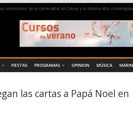
 las inversiones de la Generalitat en Dénia y la Marina Alta contemp
e ambiente la calle Marqués de Campo con la recepción a la Capitanía
Dénia reunirá durante agosto a figuras nacionales e internacionales en
reciben las llaves de la ciudad y dan inicio a las fiestas en Dénia
a juventud a disfrutar de la fiesta sin alcohol
FIESTAS
PROGRAMAS
OPINION
MÚSICA
MARIN
gan las cartas a Papá Noel en