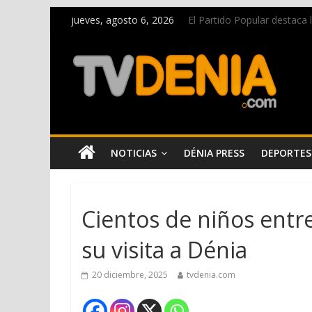
jueves, agosto 6, 2026
El Partido Popular destaca
La Entraeta Festera llena d
El XII Festival de Jazz de 
Los Moros y Cristianos 2026 
Una nueva campaña anima a l
NOTICIAS
DÉNIA PRESS
DEPORTES
Cientos de niños entre
su visita a Dénia
20 diciembre, 2025
tvdenia.com