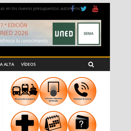
ladas en los nuevos presupuestos autonómicos
 Cristiana
 los Jardins de Torrecremada
A ALTA
VÍDEOS