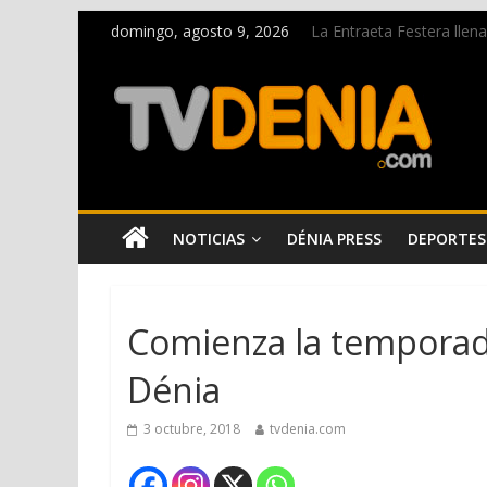
domingo, agosto 9, 2026
La Entraeta Festera llen
Dos personas fallecen en
Una nueva oportunidad p
El bando moro protagoni
Paco Adsuar dona al Arx
NOTICIAS
DÉNIA PRESS
DEPORTES
Comienza la temporad
Dénia
3 octubre, 2018
tvdenia.com