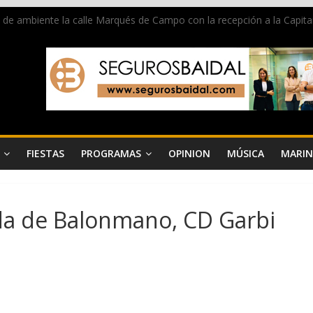
a de ambiente la calle Marqués de Campo con la recepción a la Capitan
 un grave accidente en la N-332 entre Benissa y Calp
ara donar sangre en Cruz Roja Dénia
sta en la Segunda Entraeta Festera
iu de Dénia más de 50.000 imágenes de la memoria visual de la ciud
FIESTAS
PROGRAMAS
OPINION
MÚSICA
MARIN
a de Balonmano, CD Garbi