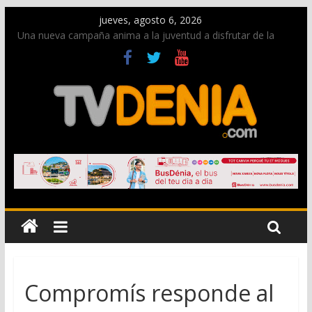
jueves, agosto 6, 2026
Una nueva campaña anima a la juventud a disfrutar de la
fiesta sin alcohol
Paco Adsuar dona al Arxiu de Dénia más de 50.000 imágenes
de la memoria visual de la ciudad
La Entraeta Festera llena de ambiente la calle Marqués de
Campo con la recepción a la Capitanía Cristiana
El XII Festival de Jazz de Dénia reunirá durante agosto a
figuras nacionales e internacionales en los Jardins de
Torrecremada
Los Moros y Cristianos 2026 reciben las llaves de la ciudad y
dan inicio a las fiestas en Dénia
Compromís responde al