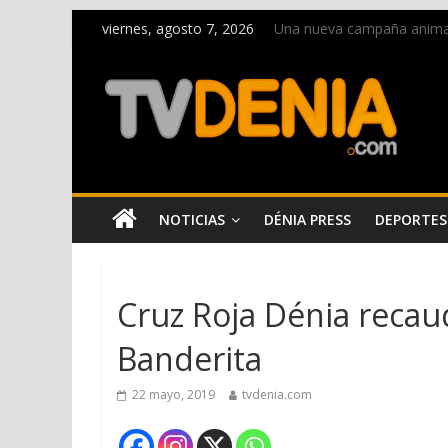
viernes, agosto 7, 2026
Una nueva campaña anima a 
Paco Adsuar dona al Arxiu
La Entraeta Festera llena 
El XII Festival de Jazz de 
Los Moros y Cristianos 2026
NOTICIAS
DÉNIA PRESS
DEPORTES
Cruz Roja Dénia recaud
Banderita
22 mayo, 2019
tvdenia.com