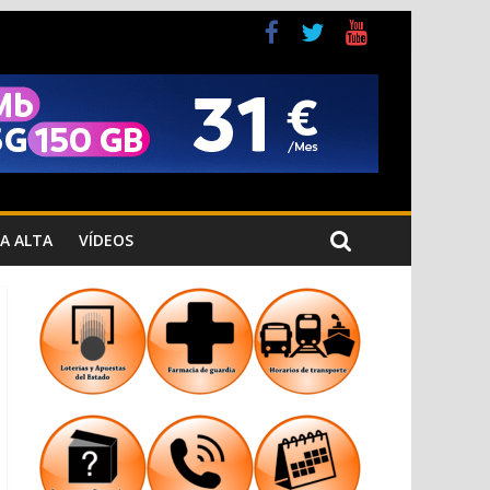
a Cristiana
n los Jardins de Torrecremada
A ALTA
VÍDEOS