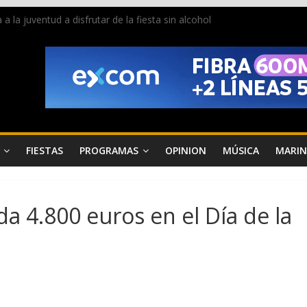
la juventud a disfrutar de la fiesta sin alcohol
 de Dénia más de 50.000 imágenes de la memoria visual de la ciudad
de ambiente la calle Marqués de Campo con la recepción a la Capitaní
Dénia reunirá durante agosto a figuras nacionales e internacionales e
 reciben las llaves de la ciudad y dan inicio a las fiestas en Dénia
FIESTAS
PROGRAMAS
OPINION
MÚSICA
MARIN
a 4.800 euros en el Día de la