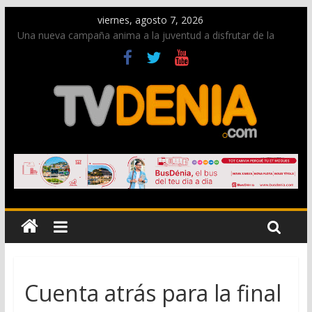
viernes, agosto 7, 2026
Una nueva campaña anima a la juventud a disfrutar de la
fiesta sin alcohol
Paco Adsuar dona al Arxiu de Dénia más de 50.000 imágenes
de la memoria visual de la ciudad
La Entraeta Festera llena de ambiente la calle Marqués de
Campo con la recepción a la Capitanía Cristiana
El XII Festival de Jazz de Dénia reunirá durante agosto a
figuras nacionales e internacionales en los Jardins de
Torrecremada
Los Moros y Cristianos 2026 reciben las llaves de la ciudad y
dan inicio a las fiestas en Dénia
Cuenta atrás para la final