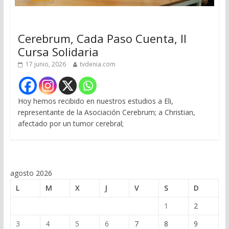
Cerebrum, Cada Paso Cuenta, II
Cursa Solidaria
17 junio, 2026
tvdenia.com
Hoy hemos recibido en nuestros estudios a Eli,
representante de la Asociación Cerebrum; a Christian,
afectado por un tumor cerebral;
agosto 2026
L
M
X
J
V
S
D
1
2
3
4
5
6
7
8
9