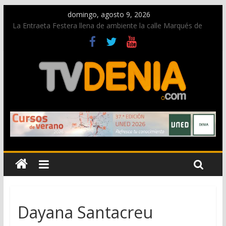
domingo, agosto 9, 2026
La Entraeta Festera llena de ambiente la calle Marqués de
Campo con la recepción a la Capitanía Cristiana
Dos personas fallecen en un grave accidente en la N-332
entre Benissa y Calp
Una nueva oportunidad para donar sangre en Cruz Roja
Dénia
El bando moro protagonista en la Segunda Entraeta Festera
Paco Adsuar dona al Arxiu de Dénia más de 50.000 imágenes
de la memoria visual de la ciudad
Dayana Santacreu