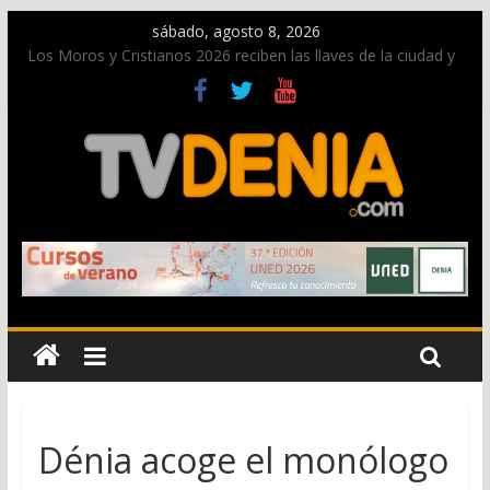
sábado, agosto 8, 2026
Los Moros y Cristianos 2026 reciben las llaves de la ciudad y
dan inicio a las fiestas en Dénia
El bando moro protagonista en la Segunda Entraeta Festera
Paco Adsuar dona al Arxiu de Dénia más de 50.000 imágenes
de la memoria visual de la ciudad
La Entraeta Festera llena de ambiente la calle Marqués de
Campo con la recepción a la Capitanía Cristiana
El XII Festival de Jazz de Dénia reunirá durante agosto a
figuras nacionales e internacionales en los Jardins de
Torrecremada
Dénia acoge el monólogo