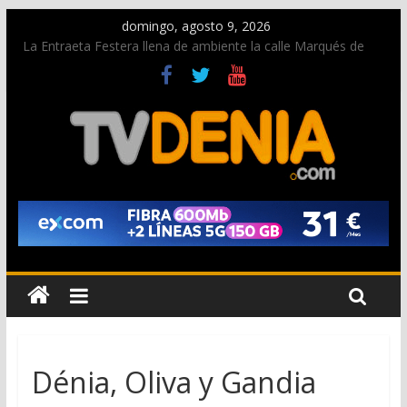
domingo, agosto 9, 2026
La Entraeta Festera llena de ambiente la calle Marqués de
Campo con la recepción a la Capitanía Cristiana
Dos personas fallecen en un grave accidente en la N-332
entre Benissa y Calp
Una nueva oportunidad para donar sangre en Cruz Roja
Dénia
El bando moro protagonista en la Segunda Entraeta Festera
Paco Adsuar dona al Arxiu de Dénia más de 50.000 imágenes
de la memoria visual de la ciudad
Dénia, Oliva y Gandia