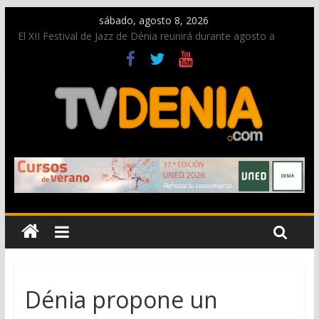
sábado, agosto 8, 2026
El XII Festival de Jazz de Dénia reunirá durante agosto a
figuras nacionales e internacionales en los Jardins de
Torrecremada
Una nueva oportunidad para donar sangre en Cruz Roja
Dénia
El bando moro protagonista en la Segunda Entraeta Festera
Paco Adsuar dona al Arxiu de Dénia más de 50.000 imágenes
de la memoria visual de la ciudad
La Entraeta Festera llena de ambiente la calle Marqués de
Campo con la recepción a la Capitanía Cristiana
Dénia propone un