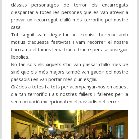
clàssics personatges de terror els encarregats
d’espantar a totes les persones que es van atrevir a
provar un recorregut d’allò més terrorífic pel nostre
casal.
Tot seguit vam degustar un exquisit berenar amb
motius d’aquesta festivitat i vam recórrer el nostre
barri amb el famós lema truc o tracte per a aconseguir
llepolies.
No tan sols els xiquets s’ho van passar d’allò més bé
sinó que els més majors també van gaudir del nostre
passadís i es van portar més d’un esglai.
Gràcies a totes i a tots per acompanyar-nos en aquest
dia tan terrorífic i als nostres fallers i falleres per la
seua actuació excepcional en el passadís del terror.