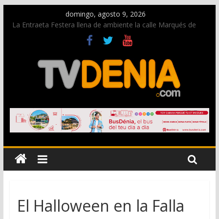
domingo, agosto 9, 2026
La Entraeta Festera llena de ambiente la calle Marqués de
Campo con la recepción a la Capitanía Cristiana
Dos personas fallecen en un grave accidente en la N-332
entre Benissa y Calp
Una nueva oportunidad para donar sangre en Cruz Roja
Dénia
El bando moro protagonista en la Segunda Entraeta Festera
Paco Adsuar dona al Arxiu de Dénia más de 50.000 imágenes
de la memoria visual de la ciudad
El Halloween en la Falla