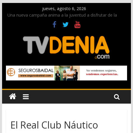
jueves, agosto 6, 2026
Una nueva campaña anima a la juventud a disfrutar de la
fiesta sin alcohol
Paco Adsuar dona al Arxiu de Dénia más de 50.000 imágenes
de la memoria visual de la ciudad
La Entraeta Festera llena de ambiente la calle Marqués de
Campo con la recepción a la Capitanía Cristiana
El XII Festival de Jazz de Dénia reunirá durante agosto a
figuras nacionales e internacionales en los Jardins de
Torrecremada
Los Moros y Cristianos 2026 reciben las llaves de la ciudad y
dan inicio a las fiestas en Dénia
El Real Club Náutico