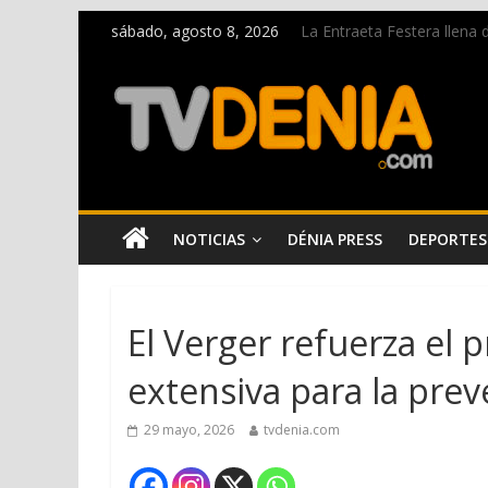
sábado, agosto 8, 2026
La Entraeta Festera llena 
Dos personas fallecen en 
Una nueva oportunidad pa
El bando moro protagonist
Paco Adsuar dona al Arxiu
NOTICIAS
DÉNIA PRESS
DEPORTES
El Verger refuerza el 
extensiva para la pre
29 mayo, 2026
tvdenia.com