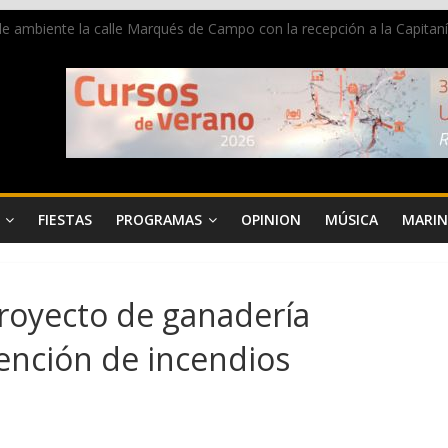
de ambiente la calle Marqués de Campo con la recepción a la Capitaní
un grave accidente en la N-332 entre Benissa y Calp
ra donar sangre en Cruz Roja Dénia
a en la Segunda Entraeta Festera
 de Dénia más de 50.000 imágenes de la memoria visual de la ciudad
FIESTAS
PROGRAMAS
OPINION
MÚSICA
MARIN
proyecto de ganadería
vención de incendios