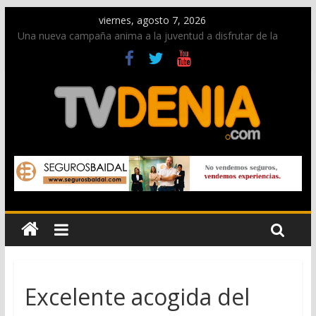
viernes, agosto 7, 2026
Una nueva campaña anima a la juventud a disfrutar de la
fiesta sin alcohol
Paco Adsuar dona al Arxiu de Dénia más de 50.000 imágenes
de la memoria visual de la ciudad
La Entraeta Festera llena de ambiente la calle Marqués de
Campo con la recepción a la Capitanía Cristiana
El XII Festival de Jazz de Dénia reunirá durante agosto a
figuras nacionales e internacionales en los Jardins de
Torrecremada
Los Moros y Cristianos 2026 reciben las llaves de la ciudad y
dan inicio a las fiestas en Dénia
Excelente acogida del