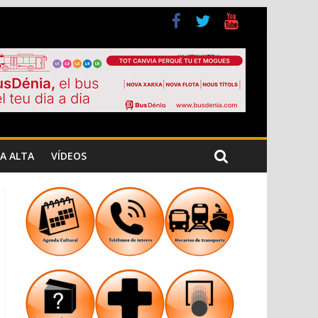
a Cristiana
n los Jardins de Torrecremada
A ALTA
VÍDEOS