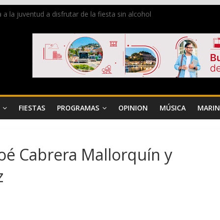
la juventud a disfrutar de la fiesta sin alcohol
 de Dénia más de 50.000 imágenes de la memoria visual de la ciudad
de ambiente la calle Marqués de Campo con la recepción a la Capitaní
Dénia reunirá durante agosto a figuras nacionales e internacionales e
 reciben las llaves de la ciudad y dan inicio a las fiestas en Dénia
FIESTAS
PROGRAMAS
OPINION
MÚSICA
MARIN
hloé Cabrera Mallorquín y
z