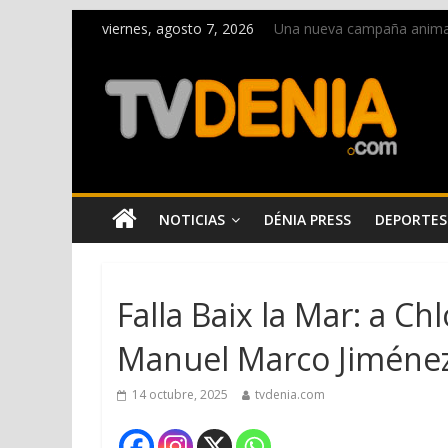
viernes, agosto 7, 2026
Una nueva campaña anima a 
Paco Adsuar dona al Arxiu
La Entraeta Festera llena 
El XII Festival de Jazz de 
Los Moros y Cristianos 2026
NOTICIAS
DÉNIA PRESS
DEPORTES
Falla Baix la Mar: a C
Manuel Marco Jiméne
14 octubre, 2025
tvdenia.com