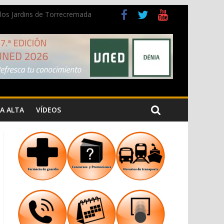
n los Jardins de Torrecremada
a Cristiana
A ALTA
VÍDEOS