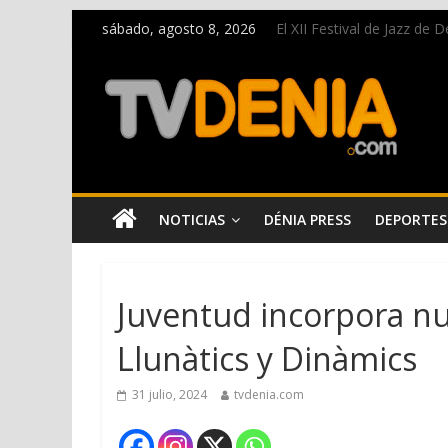
sábado, agosto 8, 2026
El XII Festival de Jazz de
Una nueva oportunidad pa
El bando moro protagonist
Paco Adsuar dona al Arxiu
La Entraeta Festera llena 
NOTICIAS
DÉNIA PRESS
DEPORTES
Juventud incorpora nue
Llunàtics y Dinàmics
31 julio, 2024
tvdenia.com