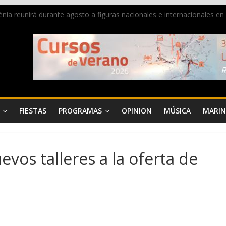
 Dénia reunirá durante agosto a figuras nacionales e internacionales e
ra donar sangre en Cruz Roja Dénia
a en la Segunda Entraeta Festera
 de Dénia más de 50.000 imágenes de la memoria visual de la ciudad
de ambiente la calle Marqués de Campo con la recepción a la Capitaní
FIESTAS
PROGRAMAS
OPINION
MÚSICA
MARIN
vos talleres a la oferta de