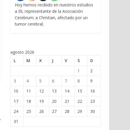
Hoy hemos recibido en nuestros estudios
a Eli, representante de la Asociación
Cerebrum; a Christian, afectado por un
tumor cerebral;
agosto 2026
L
M
X
J
V
S
D
1
2
3
4
5
6
7
8
9
10
11
12
13
14
15
16
17
18
19
20
21
22
23
24
25
26
27
28
29
30
→
31