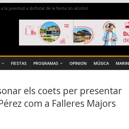
a juventud a disfrutar de la fiesta sin alcohol
de Dénia más de 50.000 imágenes de la memoria visual de la ciudad
e ambiente la calle Marqués de Campo con la recepción a la Capitanía
Dénia reunirá durante agosto a figuras nacionales e internacionales en
reciben las llaves de la ciudad y dan inicio a las fiestas en Dénia
FIESTAS
PROGRAMAS
OPINION
MÚSICA
MARIN
sonar els coets per presentar
Pérez com a Falleres Majors