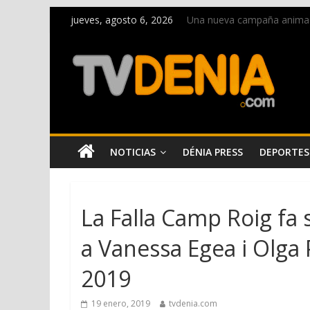
jueves, agosto 6, 2026
Una nueva campaña anima a l
Paco Adsuar dona al Arxiu 
La Entraeta Festera llena d
El XII Festival de Jazz de 
Los Moros y Cristianos 2026 
NOTICIAS
DÉNIA PRESS
DEPORTES
La Falla Camp Roig fa 
a Vanessa Egea i Olga 
2019
19 enero, 2019
tvdenia.com