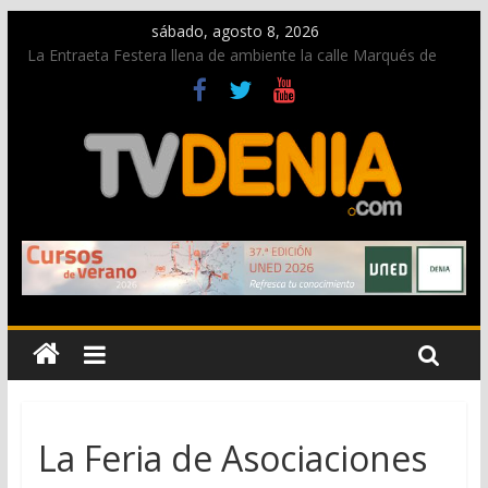
sábado, agosto 8, 2026
La Entraeta Festera llena de ambiente la calle Marqués de
Campo con la recepción a la Capitanía Cristiana
Dos personas fallecen en un grave accidente en la N-332
entre Benissa y Calp
Una nueva oportunidad para donar sangre en Cruz Roja
Dénia
El bando moro protagonista en la Segunda Entraeta Festera
Paco Adsuar dona al Arxiu de Dénia más de 50.000 imágenes
de la memoria visual de la ciudad
La Feria de Asociaciones