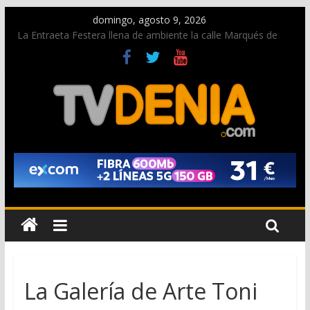
domingo, agosto 9, 2026
La Entraeta Festera llena de ambiente la calle Marqués de
Campo con la recepción a la Capitanía Cristiana
Dos personas fallecen en un grave accidente en la N-332
entre Benissa y Calp
Una nueva oportunidad para donar sangre en Cruz Roja
Dénia
El bando moro protagonista en la Segunda Entraeta Festera
Paco Adsuar dona al Arxiu de Dénia más de 50.000 imágenes
de la memoria visual de la ciudad
La Galería de Arte Toni