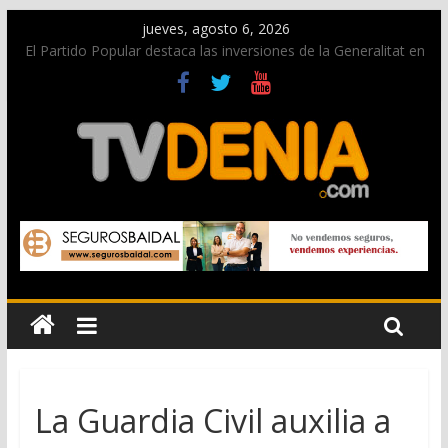
jueves, agosto 6, 2026
El Partido Popular destaca las inversiones de la Generalitat en
Dénia y la Marina Alta contempladas en los nuevos
presupuestos autonómicos
La Entraeta Festera llena de ambiente la calle Marqués de
Campo con la recepción a la Capitanía Cristiana
El XII Festival de Jazz de Dénia reunirá durante agosto a
figuras nacionales e internacionales en los Jardins de
Torrecremada
Los Moros y Cristianos 2026 reciben las llaves de la ciudad y
dan inicio a las fiestas en Dénia
Una nueva campaña anima a la juventud a disfrutar de la
fiesta sin alcohol
La Guardia Civil auxilia a