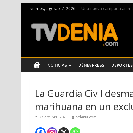
viernes, agosto 7, 2026
Una nueva campaña anima a 
Paco Adsuar dona al Arxiu
La Entraeta Festera llena 
El XII Festival de Jazz de 
Los Moros y Cristianos 2026
NOTICIAS
DÉNIA PRESS
DEPORTES
La Guardia Civil desm
marihuana en un exclu
27 octubre, 2023
tvdenia.com