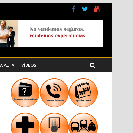
a Cristiana
n los Jardins de Torrecremada
A ALTA
VÍDEOS