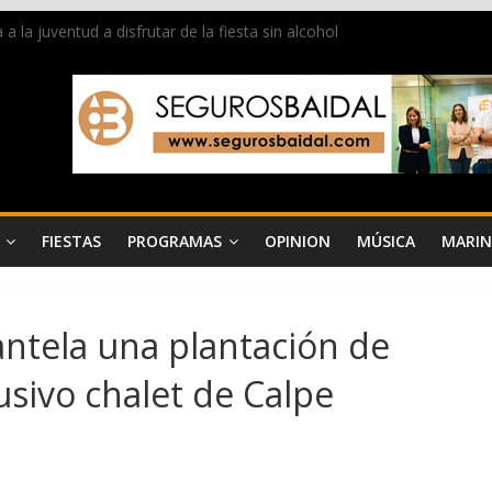
la juventud a disfrutar de la fiesta sin alcohol
 de Dénia más de 50.000 imágenes de la memoria visual de la ciudad
de ambiente la calle Marqués de Campo con la recepción a la Capitaní
Dénia reunirá durante agosto a figuras nacionales e internacionales e
 reciben las llaves de la ciudad y dan inicio a las fiestas en Dénia
FIESTAS
PROGRAMAS
OPINION
MÚSICA
MARIN
antela una plantación de
sivo chalet de Calpe