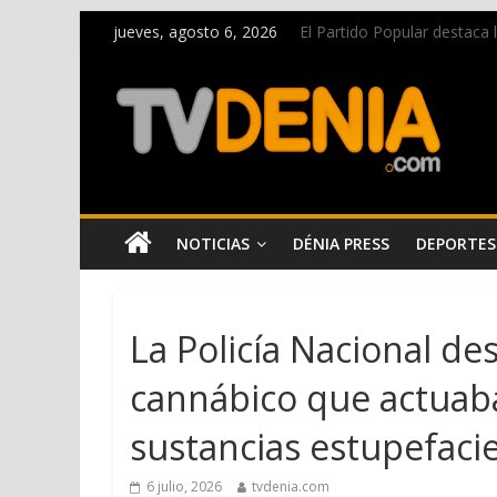
jueves, agosto 6, 2026
El Partido Popular destaca
La Entraeta Festera llena d
El XII Festival de Jazz de 
Los Moros y Cristianos 2026 
Una nueva campaña anima a l
NOTICIAS
DÉNIA PRESS
DEPORTES
La Policía Nacional d
cannábico que actuab
sustancias estupefaci
6 julio, 2026
tvdenia.com