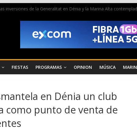
 las inversiones de la Generalitat en Dénia y la Marina Alta contemp
e ambiente la calle Marqués de Campo con la recepción a la Capitanía
Dénia reunirá durante agosto a figuras nacionales e internacionales en
reciben las llaves de la ciudad y dan inicio a las fiestas en Dénia
a juventud a disfrutar de la fiesta sin alcohol
FIESTAS
PROGRAMAS
OPINION
MÚSICA
MARIN
esmantela en Dénia un club
a como punto de venta de
entes