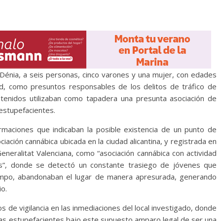
 Dénia, a seis personas, cinco varones y una mujer, con edades
, como presuntos responsables de los delitos de tráfico de
etenidos utilizaban como tapadera una presunta asociación de
estupefacientes.
formaciones que indicaban la posible existencia de un punto de
ación cannábica ubicada en la ciudad alicantina, y registrada en
eneralitat Valenciana, como “asociación cannábica con actividad
vas”, donde se detectó un constante trasiego de jóvenes que
iempo, abandonaban el lugar de manera apresurada, generando
io.
os de vigilancia en las inmediaciones del local investigado, donde
cias estupefacientes bajo este supuesto amparo legal de ser una