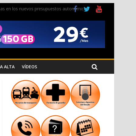
ladas en los nuevos presupuestos autonómicos
 Cristiana
 los Jardins de Torrecremada
A ALTA
VÍDEOS