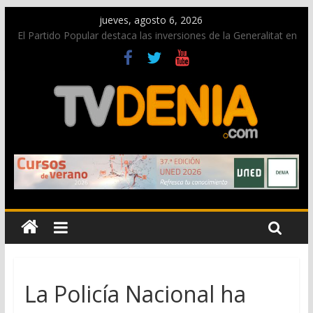
jueves, agosto 6, 2026
El Partido Popular destaca las inversiones de la Generalitat en
Dénia y la Marina Alta contempladas en los nuevos
presupuestos autonómicos
La Entraeta Festera llena de ambiente la calle Marqués de
Campo con la recepción a la Capitanía Cristiana
El XII Festival de Jazz de Dénia reunirá durante agosto a
figuras nacionales e internacionales en los Jardins de
Torrecremada
Los Moros y Cristianos 2026 reciben las llaves de la ciudad y
dan inicio a las fiestas en Dénia
Una nueva campaña anima a la juventud a disfrutar de la
fiesta sin alcohol
La Policía Nacional ha