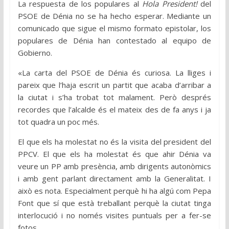
La respuesta de los populares al
Hola President!
del
PSOE de Dénia no se ha hecho esperar. Mediante un
comunicado que sigue el mismo formato epistolar, los
populares de Dénia han contestado al equipo de
Gobierno.
«La carta del PSOE de Dénia és curiosa. La lliges i
pareix que l’haja escrit un partit que acaba d’arribar a
la ciutat i s’ha trobat tot malament. Però després
recordes que l’alcalde és el mateix des de fa anys i ja
tot quadra un poc més.
El que els ha molestat no és la visita del president del
PPCV. El que els ha molestat és que ahir Dénia va
veure un PP amb presència, amb dirigents autonòmics
i amb gent parlant directament amb la Generalitat. I
això es nota. Especialment perquè hi ha algú com Pepa
Font que sí que està treballant perquè la ciutat tinga
interlocució i no només visites puntuals per a fer-se
fotos.