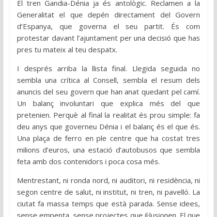
El tren Gandia-Dénia ja és antològic. Reclamen a la
Generalitat el que depén directament del Govern
d’Espanya, que governa el seu partit. És com
protestar davant l’ajuntament per una decisió que has
pres tu mateix al teu despatx.
I després arriba la llista final. Llegida seguida no
sembla una crítica al Consell, sembla el resum dels
anuncis del seu govern que han anat quedant pel camí.
Un balanç involuntari que explica més del que
pretenien. Perquè al final la realitat és prou simple: fa
deu anys que governeu Dénia i el balanç és el que és.
Una plaça de ferro en ple centre que ha costat tres
milions d’euros, una estació d’autobusos que sembla
feta amb dos contenidors i poca cosa més.
Mentrestant, ni ronda nord, ni auditori, ni residència, ni
segon centre de salut, ni institut, ni tren, ni pavelló. La
ciutat fa massa temps que està parada. Sense idees,
sense empenta, sense projectes que il·lusionen. El que