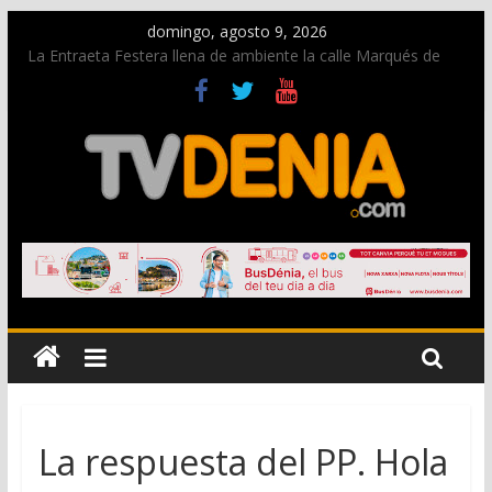
domingo, agosto 9, 2026
La Entraeta Festera llena de ambiente la calle Marqués de
Campo con la recepción a la Capitanía Cristiana
Dos personas fallecen en un grave accidente en la N-332
entre Benissa y Calp
Una nueva oportunidad para donar sangre en Cruz Roja
Dénia
El bando moro protagonista en la Segunda Entraeta Festera
Paco Adsuar dona al Arxiu de Dénia más de 50.000 imágenes
de la memoria visual de la ciudad
La respuesta del PP. Hola