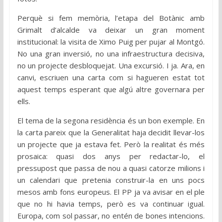
Perquè si fem memòria, l’etapa del Botànic amb
Grimalt d’alcalde va deixar un gran moment
institucional: la visita de Ximo Puig per pujar al Montgó.
No una gran inversió, no una infraestructura decisiva,
no un projecte desbloquejat. Una excursió. I ja. Ara, en
canvi, escriuen una carta com si hagueren estat tot
aquest temps esperant que algú altre governara per
ells.
El tema de la segona residència és un bon exemple. En
la carta pareix que la Generalitat haja decidit llevar-los
un projecte que ja estava fet. Però la realitat és més
prosaica: quasi dos anys per redactar-lo, el
pressupost que passa de nou a quasi catorze milions i
un calendari que pretenia construir-la en uns pocs
mesos amb fons europeus. El PP ja va avisar en el ple
que no hi havia temps, però es va continuar igual.
Europa, com sol passar, no entén de bones intencions.