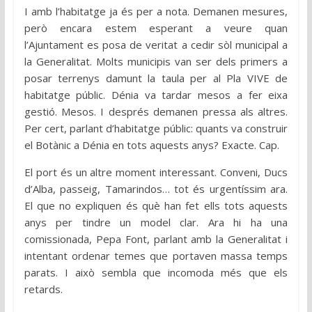
I amb l’habitatge ja és per a nota. Demanen mesures,
però encara estem esperant a veure quan
l’Ajuntament es posa de veritat a cedir sòl municipal a
la Generalitat. Molts municipis van ser dels primers a
posar terrenys damunt la taula per al Pla VIVE de
habitatge públic. Dénia va tardar mesos a fer eixa
gestió. Mesos. I després demanen pressa als altres.
Per cert, parlant d’habitatge públic: quants va construir
el Botànic a Dénia en tots aquests anys? Exacte. Cap.
El port és un altre moment interessant. Conveni, Ducs
d’Alba, passeig, Tamarindos… tot és urgentíssim ara.
El que no expliquen és què han fet ells tots aquests
anys per tindre un model clar. Ara hi ha una
comissionada, Pepa Font, parlant amb la Generalitat i
intentant ordenar temes que portaven massa temps
parats. I això sembla que incomoda més que els
retards.