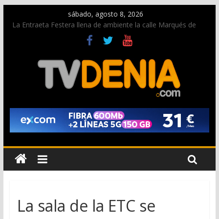
sábado, agosto 8, 2026
La Entraeta Festera llena de ambiente la calle Marqués de
Campo con la recepción a la Capitanía Cristiana
Dos personas fallecen en un grave accidente en la N-332
entre Benissa y Calp
Una nueva oportunidad para donar sangre en Cruz Roja
Dénia
El bando moro protagonista en la Segunda Entraeta Festera
Paco Adsuar dona al Arxiu de Dénia más de 50.000 imágenes
de la memoria visual de la ciudad
La sala de la ETC se